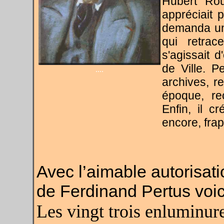
Hubert Ro
appréciait p
demanda une
qui retrac
s'agissait 
de Ville. P
....
archives, r
époque, re
Enfin, il c
encore, frap
Avec l’aimable autorisat
de Ferdinand Pertus voici
Les vingt trois enluminur