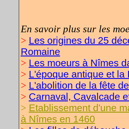
En savoir plus sur les mo
Les origines du 25 déce
>
Romaine
Les moeurs à Nîmes da
>
L'époque antique et l
>
L'abolition de la fête 
>
Carnaval, Cavalcade e
>
Etablissement d'une m
>
à Nîmes en 1460