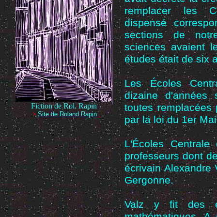
remplacer les Co
dispensé correspo
sections de notr
sciences avaient l
études était de six 
Les Écoles Centr
dizaine d'années 
Fiction de Rol. Rapin
toutes remplacées 
>
Site de Roland Rapin
par la loi du 1er Ma
L'Écoles Centrale
professeurs dont deu
écrivain Alexandre
Gergonne.
Valz y fit des é
mathématiques. A d