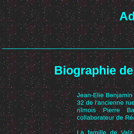
Ad
____________________
Biographie de
Jean-Elie Benjamin
32 de l'ancienne rue 
nîmois Pierre Ba
collaborateur de R
La famille de Valz