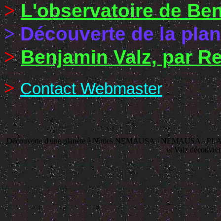
>
L'observatoire de Ben
>
Découverte de la pla
>
Benjamin Valz, par R
>
Contact Webmaster
Découverte d'une planète à Nîmes NEMAUSA - NEMAUSA - PLAN
et Valz découvre