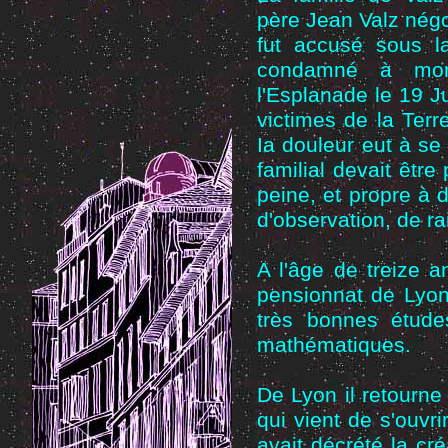
père Jean Valz négo
fut accusé sous l
condamné à mont
l'Esplanade le 19 Ju
victimes de la Ter
Ia douleur eut à se
familial devait être
peine, et propre à d
d'observation, de r
A l'âge de treize 
pensionnat de Lyon
très bonnes étude
mathématiques.
De Lyon il retourne
qui vient de s'ouvr
avait décrété la cr