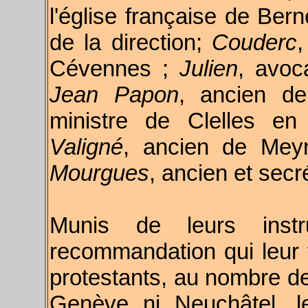
l'église française de Be
de la direction;
Couderc
,
Cévennes ;
Julien
, avoc
Jean Papon
, ancien d
ministre de Clelles e
Valigné
, ancien de Mey
Mourgues
, ancien et secré
Munis de leurs instr
recommandation qui leur 
protestants, au nombre de
Genève ni Neuchâtel, l