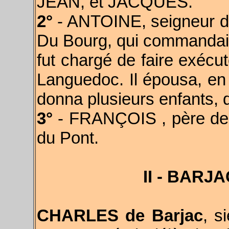
JEAN, et JACQUES.
2°
- ANTOINE, seigneur d
Du Bourg, qui commandait 
fut chargé de faire exécut
Languedoc. Il épousa, en
donna plusieurs enfants, d
3°
- FRANÇOIS , père de
du Pont.
II - BAR
CHARLES de Barjac
, 