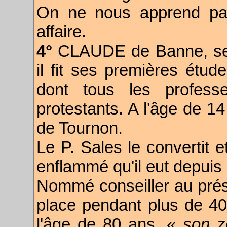
On ne nous apprend pas 
affaire.
4°
CLAUDE de Banne, sei
il fit ses premières étu
dont tous les profess
protestants. A l'âge de 14
de Tournon.
Le P. Sales le convertit e
enflammé qu'il eut depuis 
Nommé conseiller au prési
place pendant plus de 40 
l'âge de 80 ans, «
son z