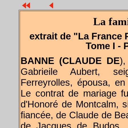
La fami
extrait de "La France 
Tome I - 
BANNE (CLAUDE DE
)
Gabrieile Aubert, se
Ferreyrolles, épousa, e
Le contrat de mariage f
d'Honoré de Montcalm, si
fiancée, de Claude de Bea
de Jacques de Budos, 