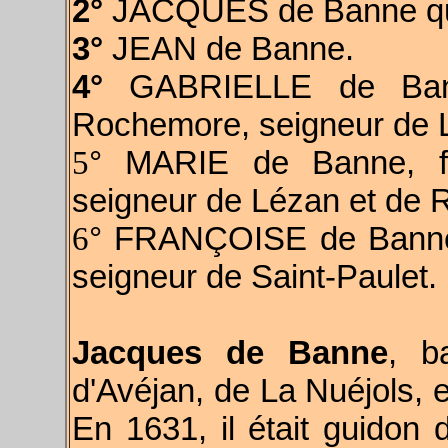
2°
JACQUES de Banne qui
3°
JEAN de Banne.
4°
GABRIELLE de Bann
Rochemore, seigneur de 
5
° MARIE de Banne, f
seigneur de Lézan et de 
6
° FRANÇOISE de Banne,
seigneur de Saint-Paulet.
Jacques de Banne
, b
d'Avéjan, de La Nuéjols, e
En 1631, il était guido