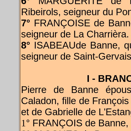
6°
MARGUERITE de Ba
Ribeirols, seigneur du Pon
7°
FRANÇOISE de Banne,
seigneur de La Charrièra.
8°
ISABEAUde Banne, qui
seigneur de Saint-Gervais
I - BRAN
Pierre de Banne épou
Caladon, fille de François
et de Gabrielle de L'Estan
1
° FRANÇOIS de Banne, m