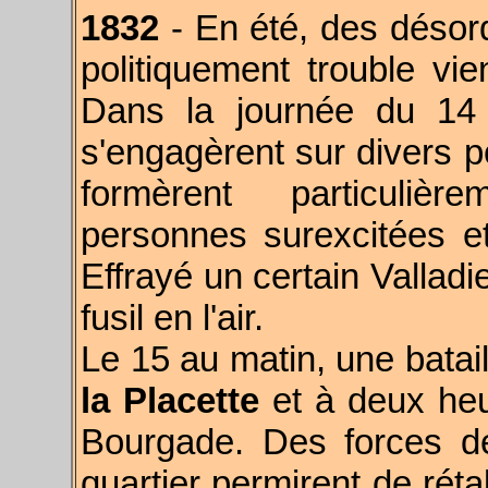
1832
- En été, d
es désord
politiquement trouble vie
Dans la journée du 14 
s'engagèrent sur divers po
formèrent particuli
personnes surexcitées et
Effrayé un certain Valladi
fusil en l'air.
Le 15 au matin, une batai
la Placette
et à deux heu
Bourgade. Des forces de
quartier permirent de réta