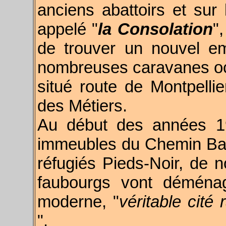
anciens abattoirs et su
appelé "
l
a Consolation
"
de trouver un nouvel e
nombreuses caravanes oc
situé route de Montpelli
des Métiers.
Au début des années 19
immeubles du Chemin Bas, 
réfugiés Pieds-Noir, de 
faubourgs vont déménag
moderne, "
véritable cité
".