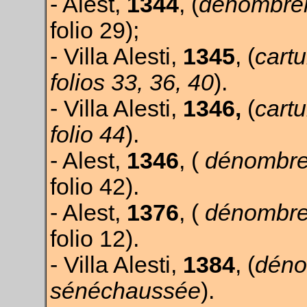
- Alest,
1344
, (
dénombrem
folio 29);
- Villa Alesti,
1345
, (
cartu
folios 33, 36, 40
).
- Villa Alesti,
1346,
(
cartu
folio 44
).
- Alest,
1346
, (
dénombre
folio 42).
- Alest,
1376
, (
dénombre
folio 12).
- Villa Alesti,
1384
, (
déno
sénéchaussée
).