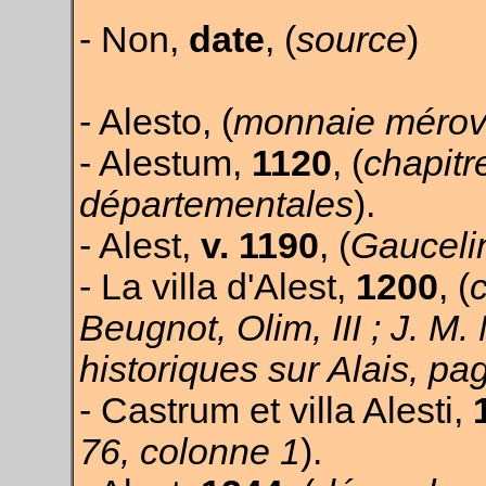
- Non,
date
, (
source
)
- Alesto, (
monnaie mérov
- Alestum,
1120
, (
chapitr
départementales
).
- Alest,
v. 1190
, (
Gaucelin
- La villa d'Alest,
1200
, (
Beugnot, Olim, III ; J. M
historiques sur Alais, pa
- Castrum et villa Alesti,
76, colonne 1
).