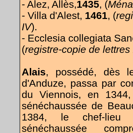
- Alez, Allès,
1435
, (
Ménar
- Villa d'Alest,
1461
, (
reg
IV
).
- Ecclesia collegiata Sa
(
registre-copie de lettres
Alais
, possédé, dès l
d'Anduze, passa par co
du Viennois, en 1344, 
sénéchaussée de Beauca
1384, le chef-lieu
sénéchaussée comp