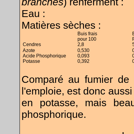
branches
) renferment :
Eau :
Matières sèches :
Buis frais
pour 100
Cendres
2,8
Azote
0,530
Acide Phosphorique
0,093
Potasse
0,392
Comparé au fumier de fe
l'emploie, est donc aussi
en potasse, mais bea
phosphorique.