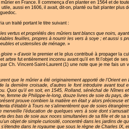
 mûrier en France. Il commença d'en planter en 1564 et de toutes
utile, aussi en 1606, il avait, dit-on, planté ou fait planter plus
nguedoc.
a un traité portant le titre suivant :
 les vertus et propriétés des mûriers tant blancs que noirs, ayan
lables feuilles, propres à nourrir les vers à soye ; et aussi s pr
meubles et ustensiles de ménage.
»
 gloire
» d'avoir le premier et le plus contribué à propager la cu
et arbre fut entièrement inconnu avant qu'il en fit l'objet de se
 par Ch. Vincent-Saint-Laurent (1) une note que je me fais un vér
ent que le mûrier a été originairement apporté de l'Orient e
e la dernière croisade, d'autres le font introduire avant tout 
u. Quoi qu'il en soit, en 1545, Rolland, sénéchal de Nîmes e
e, femme de Philippe-le-long, douze livres de soie du pays, de 
ésent prouve combien la matière en était y alors précieuse et 
enta d'établir à Tours ne s'alimentèrent que de soies étrangères.
 merveille l'éducation de quelques vers à soie dont s'amusait 
porta des bas de soie aux noces simultanées de sa fille et de sa s
qu'un objet de simple curiosité, concentré dans les jardins de
 s'étendre dans le royaume que sous le règne de Charles IX, et