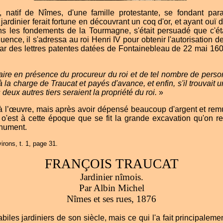
r, natif de Nîmes, d'une famille protestante, se fondant para
rdinier ferait fortune en découvrant un coq d'or, et ayant ouï d
ns les fondements de la Tourmagne, s'était persuadé que c'étai
uence, il s'adressa au roi Henri IV pour obtenir l'autorisation de 
par des lettres patentes datées de Fontainebleau de 22 mai 160
faire en présence du procureur du roi et de tel nombre de person
à la charge de Traucat et payés d'avance, et enfin, s'il trouvait 
s deux autres tiers seraient la propriété du roi.
»
à l’œuvre, mais après avoir dépensé beaucoup d'argent et remu
 o'est à cette époque que se fit la grande excavation qu'on 
onument.
irons, t. 1, page 31.
FRANÇOIS TRAUCAT
Jardinier nîmois.
Par Albin Michel
Nîmes et ses rues, 1876
iles jardiniers de son siècle, mais ce qui l'a fait principalement