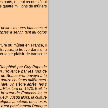
 parts, on eut recours à lui
 de quatre millions de mûriers
t petites meures blanches et
opres à servir, tant au corps
lture du mûrier en France, il
s travaux; je trouve dans une
itable plaisir de transcrire
n Dauphiné par Guy Pape de
en Provence par les rois de
t de Beaucaire, envoya à la
douze couleurs différentes,
rare. Un siècle après, les s
 Plus tard en 1570, Baïf, le
la sœur de François Ier, et
ueur. Jusqu'alors, la culture
 quelques amateurs de choses
 c'est précisément l'époque