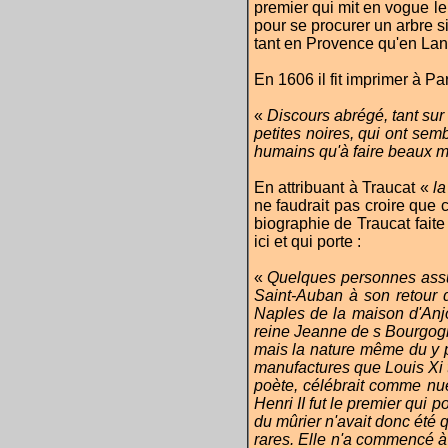
premier qui mit en vogue le
pour se procurer un arbre si 
tant en Provence qu'en La
En 1606 il fit imprimer à Pari
«
Discours abrégé, tant sur
petites noires, qui ont semb
humains qu'à faire beaux 
En attribuant à Traucat «
la
ne faudrait pas croire que c
biographie de Traucat faite
ici et qui porte :
«
Quelques personnes assur
Saint-Auban à son retour d
Naples de la maison d'Anjo
reine Jeanne de s Bourgogn
mais la nature même du y pr
manufactures que Louis Xi t
poète, célébrait comme nue
Henri II fut le premier qui 
du mûrier n'avait donc été 
rares. Elle n'a commencé à