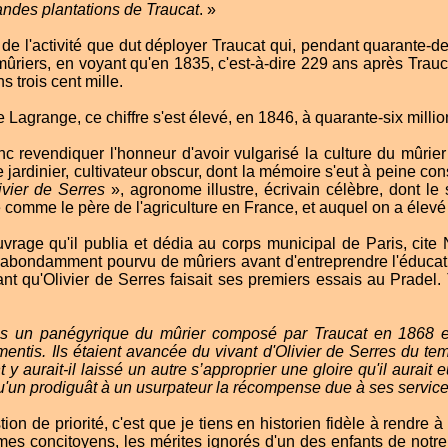
andes plantations de Traucat
. »
de l'activité que dut déployer Traucat qui, pendant quarante-deu
mûriers, en voyant qu'en 1835, c'est-à-dire 229 ans après Trau
s trois cent mille.
Lagrange, ce chiffre s'est élevé, en 1846, à quarante-six millio
revendiquer l'honneur d'avoir vulgarisé la culture du mûrier
 jardinier, cultivateur obscur, dont la mémoire s'eut à peine c
ivier de Serres
», agronome illustre, écrivain célèbre, dont le 
é comme le père de l'agriculture en France, et auquel on a élevé
ouvrage qu'il publia et dédia au corps municipal de Paris, c
e abondamment pourvu de mûriers avant d'entreprendre l'éducatio
t qu'Olivier de Serres faisait ses premiers essais au Pradel. 
ns un panégyrique du mûrier composé par Traucat en 1868 et
mentis. Ils étaient avancée du vivant d'Olivier de Serres du te
 aurait-il laissé un autre s’approprier une gloire qu'il aurait e
u'un prodiguât à un usurpateur la récompense due à ses service
stion de priorité, c'est que je tiens en historien fidèle à rendre à
es concitoyens, les mérites ignorés d'un des enfants de notre 