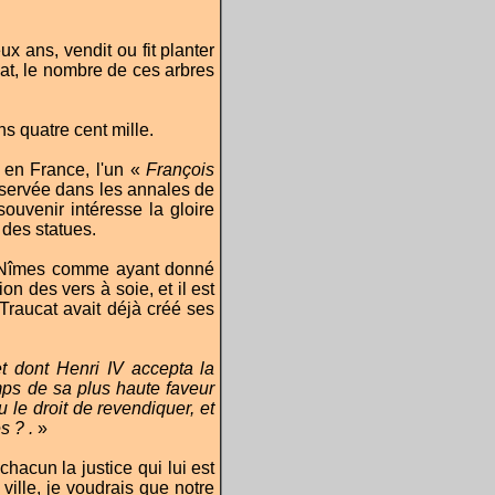
x ans, vendit ou fit planter
cat, le nombre de ces arbres
ns quatre cent mille.
 en France, l'un «
François
onservée dans les annales de
souvenir intéresse la gloire
 des statues.
ite Nîmes comme ayant donné
n des vers à soie, et il est
Traucat avait déjà créé ses
 dont Henri IV accepta la
mps de sa plus haute faveur
u le droit de revendiquer, et
s ? .
»
 chacun la justice qui lui est
ville, je voudrais que notre