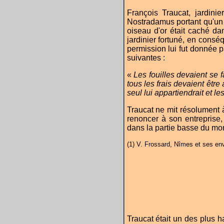
François Traucat, jardinie
Nostradamus portant qu'un ja
oiseau d'or était caché da
jardinier fortuné, en conséq
permission lui fut donnée 
suivantes :
«
Les fouilles devaient se 
tous les frais devaient être 
seul lui appartiendrait et le
Traucat ne mit résolument 
renoncer à son entreprise,
dans la partie basse du m
(1) V. Frossard, Nîmes et ses env
Traucat était un des plus hab