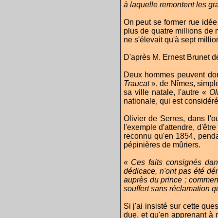
à laquelle remontent les gr
On peut se former rue idée 
plus de quatre millions de 
ne s'élevait qu'à sept million
D'après M. Ernest Brunet de 
Deux hommes peuvent donc 
Traucat
», de Nîmes, simple
sa ville natale, l'autre «
Ol
nationale, qui est considér
Olivier de Serres, dans l'
l'exemple d'attendre, d'êtr
reconnu qu'en 1854, pendan
pépinières de mûriers.
«
Ces faits consignés da
dédicace, n'ont pas été dé
auprès du prince ; comment y
souffert sans réclamation q
Si j'ai insisté sur cette que
due, et qu'en apprenant à m