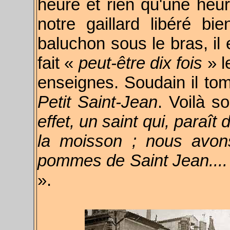
heure et rien qu'une heur
notre gaillard libéré b
baluchon sous le bras, il 
fait «
peut-être dix fois
» l
enseignes. Soudain il tom
Petit Saint-Jean
. Voilà s
effet, un saint qui, paraî
la moisson ; nous avon
pommes de Saint Jean.... E
».