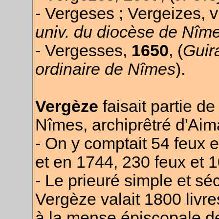
- Vergeses ; Vergeizes, 
univ. du
diocèse de
Nîm
- Vergesses,
1650
, (
Guira
ordinaire de
Nîmes
).
Vergèze
faisait partie de
Nîmes, archiprêtré d'Aim
- On y comp­tait 54 feux
et en 1744, 230 feux et 1
- Le prieuré simple et sé
Vergèze valait 1800 livres 
à la mense épiscopale d