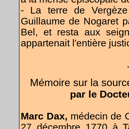
- La terre de Vergèz
Guillaume de Nogaret pa
Bel, et resta aux seig
appartenait l'en­tière just
Mémoire sur la sourc
par le Docte
Marc Dax,
médecin de 
27 décembre 1770 à Ta