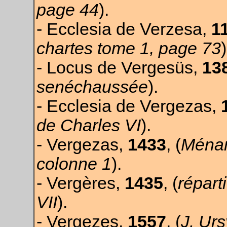
page 44
).
- Ecclesia de Verzesa,
1
chartes tome 1, page 73
)
- Locus de Vergesüs,
13
senéchaussée
).
- Ecclesia de Vergezas,
de Charles VI
).
- Vergezas,
1433
, (
Ménar
colonne 1
).
- Vergères,
1435
, (
répart
VII
).
- Vergezes,
1557
, (
J. Urs