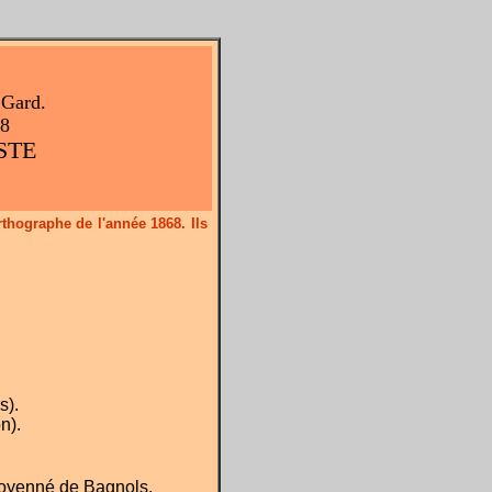
 Gard.
68
STE
thographe de l'année 1868. Ils
s).
n).
 doyenné de Bagnols.