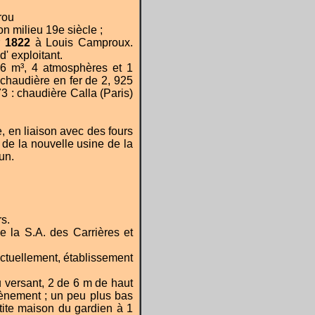
rou
on milieu 19e siècle ;
r
1822
à Louis Camproux.
' exploitant.
66 m³, 4 atmosphères et 1
 chaudière en fer de 2, 925
3 : chaudière Calla (Paris)
, en liaison avec des fours
 de la nouvelle usine de la
un.
s.
e la S.A. des Carrières et
Actuellement, établissement
u versant, 2 de 6 m de haut
tènement ; un peu plus bas
etite maison du gardien à 1