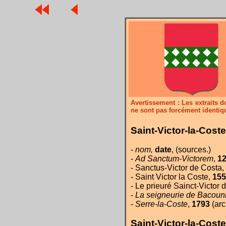
Avertissement : Les extraits 
ne sont pas forcément identiq
Saint-Victor-la-Coste
-
nom,
date
, (sources.)
-
Ad Sanctum-Victorem
,
1
- Sanctus-Victor de Costa,
- Saint Victor la Coste,
155
- Le prieuré Sainct-Victor 
-
La seigneurie de Bacounm
-
Serre-la-Coste
,
1793
(arc
Saint-Victor-la-Coste