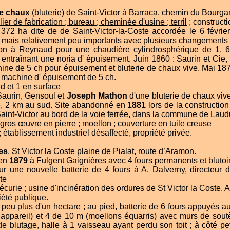
 de chaux
(bluterie) de Saint-Victor à Barraca, chemin du Bourga
lier de fabrication
;
bureau
;
cheminée d'usine
;
terril
; constructi
372 ha dite de de Saint-Victor-la-Coste accordée le 6 févrie
mais relativement peu importants avec plusieurs changements d
ion à Reynaud pour une chaudière cylindrosphérique de 1, 
ntraînant une noria d' épuisement. Juin 1860 : Saurin et Cie,
ne de 5 ch pour épuisement et bluterie de chaux vive. Mai 187
t machine d' épuisement de 5 ch.
nd et 1 en surface
 Saurin, Gensoul et
Joseph
Mathon
d'une bluterie de chaux vive
, 2 km au sud. Site abandonné en
1881
lors de la construction
aint-Victor au bord de la voie ferrée, dans la commune de Laud
 gros œuvre en pierre ; moellon ; couverture en tuile creuse
établissement industriel désaffecté, propriété privée.
es
, St Victor la Coste plaine de Pialat, route d’Aramon.
 en
1879
à Fulgent Gaignières avec 4 fours permanents et blutoir
ur une nouvelle batterie de 4 fours à A. Dalverny, directeur d
te
curie ; usine d'incinération des ordures de St Victor la Coste. 
iété publique.
n peu plus d'un hectare ; au pied, batterie de 6 fours appuyés a
n appareil) et 4 de 10 m (moellons équarris) avec murs de sou
 de blutage, halle à 1 vaisseau ayant perdu son toit ; à côté p