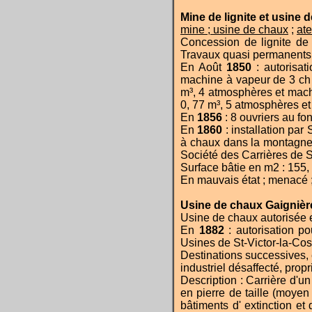
Mine de lignite et usine
mine
;
usine de chaux
;
ate
Concession de lignite de 
Travaux quasi permanents 
En
Août
1850
: autorisat
machine à vapeur de 3 ch e
m³, 4 atmosphères et machi
0, 77 m³, 5 atmosphères e
En
1856
: 8 ouvriers au fo
En
1860
: installation par
à chaux dans la montagne
Société des Carrières de S
S
urface bâtie en m2 : 155,
En mauvais état ; menacé ; 
Usine de chaux Gaignièr
Usine de chaux autorisée
En
1882
: autorisation po
Usines de St-Victor-la-Cos
Destinations successives, é
industriel désaffecté, propr
Description : Carrière d'u
en pierre de taille (moye
bâtiments d' extinction et