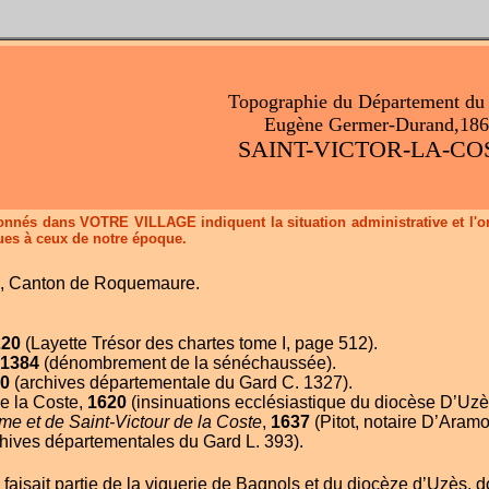
Topographie du Département du
Eugène Germer-Durand,18
SAINT-VICTOR-LA-CO
donnés dans VOTRE VILLAGE indiquent la situation administrative et l'or
ues à ceux de notre époque.
, Canton de Roquemaure.
220
(Layette Trésor des chartes tome I, page 512).
1384
(dénombrement de la sénéchaussée).
0
(archives départementale du Gard C. 1327).
de la Coste,
1620
(insinuations ecclésiastique du diocèse D’Uzè
e et de Saint-Victour de la Coste
,
1637
(Pitot, notaire D’Aramo
hives départementales du Gard L. 393).
faisait partie de la viguerie de Bagnols et du diocèze d’Uzès,