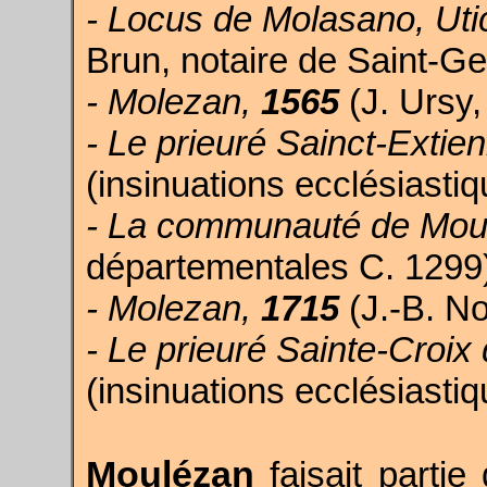
-
Locus de Molasano, Uti
Brun, notaire de Saint-Ge
-
Molezan
,
1565
(J. Ursy,
- Le prieuré Sainct-Extie
(insinuations ecclésiasti
- La communauté de Mou
départementales C. 1299
-
Molezan,
1715
(J.-B. No
- Le prieuré Sainte-Croi
(insinuations ecclésiasti
Moulézan
faisait partie