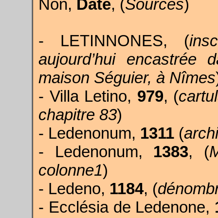
Non,
Date
, (
Sources
)
- LETINNONES, (
ins
aujourd’hui encastrée
maison Séguier, à Nîmes
- Villa Letino,
979
, (
cartu
chapitre 83
)
- Ledenonum,
1311
(
arch
- Ledenonum,
1383
, (
M
colonne1
)
- Ledeno,
1184
, (
dénombr
- Ecclésia de Ledenone,