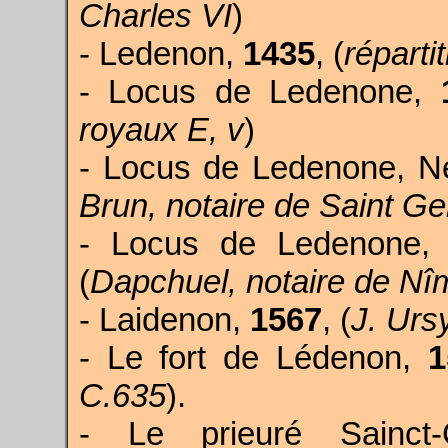
Charles VI
)
- Ledenon,
1435
, (
réparti
- Locus de Ledenone,
royaux E, v
)
- Locus de Ledenone, N
Brun, notaire de Saint G
- Locus de Ledenone,
(
Dapchuel, notaire de Nî
- Laidenon,
1567
, (
J. Urs
- Le fort de Lédenon,
1
C.635
).
- Le prieuré Sainc