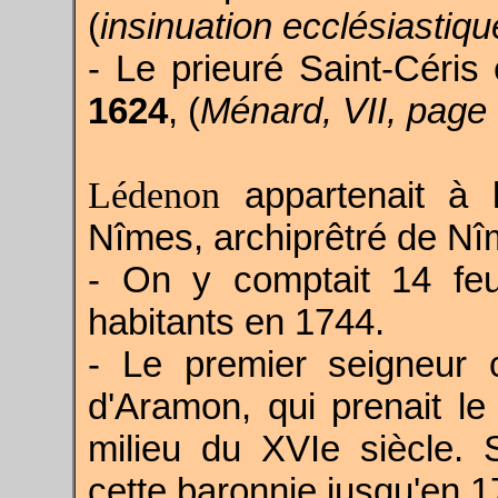
(
insinuation ecclésiastiq
- Le prieuré Saint-Céris
1624
, (
Ménard, VII, page
Lédenon
appartenait à 
Nîmes, archiprêtré de Nî
- On y comptait 14 fe
habitants en 1744.
- Le premier seigneur
d'Aramon, qui prenait le 
milieu du XVIe siècle.
cette baronnie jusqu'en 1