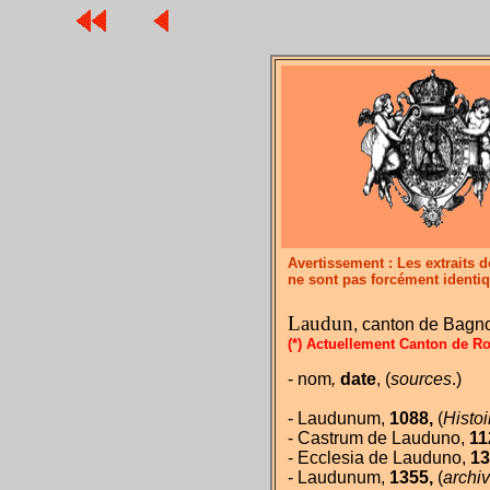
Avertissement : Les extraits 
ne sont pas forcément identi
Laudun
, canton de Bagn
(*) Actuellement Canton de 
- nom
,
date
, (
sources
.)
- Laudunum,
1088,
(
Histoi
- Castrum de Lauduno,
11
- Ecclesia de Lauduno,
13
- Laudunum,
1355,
(
archi