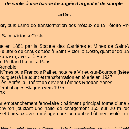
de sable, à une bande losangée d’argent et de sinople.
-oOo-
tor
, puis usine de transformation des métaux de la Tôlerie R
 Saint Victor la Coste
te en 1881 par la Société des Carrières et Mines de Saint-V
bluterie de chaux située à Saint-Victor-la-Coste, quartier de Ba
rrasin, avocat à Paris.
 Portland Laitier à Paris.
Grenoble.
îmes puis François Pallier, notaire à Virieu-sur-Bourbon (Isère)
ourguet (à Laudun) et transformation en tôlerie en 1927.
lès. Après la Libération devient Tôleries Rhodaniennes.
d'emballages Blagden vers 1975.
938
par embranchement ferroviaire ; bâtiment principal forme d'une 
environ jouxtant une halle de chargement 155 sur 20 m re
exe et bureaux avec un étage dans un double bâtiment isolé ; ma
érimée - ministère de la Culture et de la Communication - direction de l'Archi