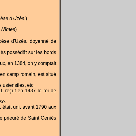
ocèse d'Uzès
.)
e Nîmes
)
iocèse d'Uzès. doyenné de
Uzès possédât sur les bords
ux, en 1384, on y comptait
cien camp romain, est situé
 ustensiles, etc.
, reçut en 1437 le roi de
se.
 était uni, avant 1790 aux
 le prieuré de Saint Geniès