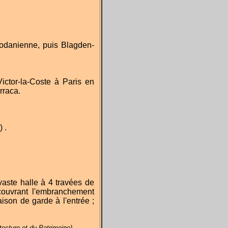
hodanienne, puis Blagden-
ictor-la-Coste à Paris en
rraca.
 .
vaste halle à 4 travées de
couvrant l'embranchement
ison de garde à l'entrée ;
tecture et du Patrimoine)