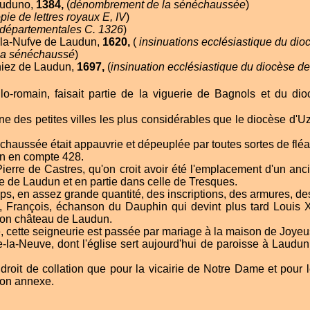
auduno,
1384,
(
dénombrement de la sénéchaussée
)
opie de lettres royaux E, IV
)
 départementales C. 1326
)
-la-Nufve de Laudun,
1620,
(
insinuations ecclésiastique du di
 la sénéchaussé
)
niez de Laudun,
1697,
(
insinuation ecclésiastique du diocèse d
lo-romain, faisait partie de la viguerie de Bagnols et du d
ne des petites villes les plus considérables que le diocèse d'
chaussée était appauvrie et dépeuplée par toutes sortes de fléa
on en compte 428.
Pierre de Castres, qu'on croit avoir été l'emplacement d'un an
 de Laudun et en partie dans celle de Tresques.
mps, en assez grande quantité, des inscriptions, des armures, des
 François, échanson du Dauphin qui devint plus tard Louis XI
son château de Laudun.
le, cette seigneurie est passée par mariage à la maison de Joyeu
-la-Neuve, dont l'église sert aujourd'hui de paroisse à Laudun,
droit de collation que pour la vicairie de Notre­ Dame et pour
son annexe.