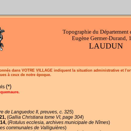
Topographie du Département 
Eugène Germer-Durand, 
LAUDUN
donnés dans VOTRE VILLAGE indiquent la situation administrative et l'or
ques à ceux de notre époque.
(*)
ols
Roquemaure.
re de Languedoc Il, preuves, c. 325
)
21,
(
Gallia Christiana tome VI, page 304
)
14,
(
Rotulus ecclesia, archives municipale de Nîmes
)
ves communales de Valliguières
)