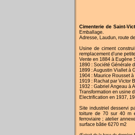
Cimenterie de Saint-Vic
Emballage.
Adresse, Laudun, route de
Usine de ciment construi
remplacement d'une petite 
Vente en 1884 à Eugène Sa
1890 : Société Générale du
1899 : Augustin Viallet à 
1904 : Maurice Rousset à N
1919 : Rachat par Victor B
1932 : Gabriel Angeau à A
Transformation en usine 
Electrification en 1937, 1
Site industriel desservi 
toiture de 70 sur 40 m 
ferroviaire ; atelier ann
surface bâtie 6270 m2
(Extrait de la base de données M