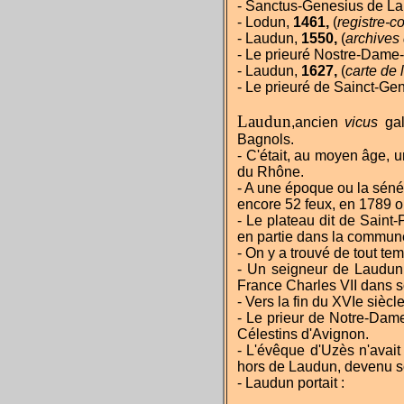
- Sanctus-Genesius de L
- Lodun,
1461,
(
registre-c
- Laudun,
1550,
(
archives
- Le prieuré Nostre-Dame
- Laudun,
1627,
(
carte de
- Le prieuré de Sainct-Ge
Laudun
,ancien
vicus
gal
Bagnols.
- C'était, au moyen âge, u
du Rhône.
- A une époque ou la séné
encore 52 feux, en 1789 
- Le plateau dit de Saint-
en partie dans la commune
- On y a trouvé de tout te
- Un seigneur de Laudun,
France Charles VII dans 
- Vers la fin du XVIe sièc
- Le prieur de Notre-Dame
Célestins d'Avignon.
- L'évêque d'Uzès n'avait 
hors de Laudun, devenu 
- Laudun portait :