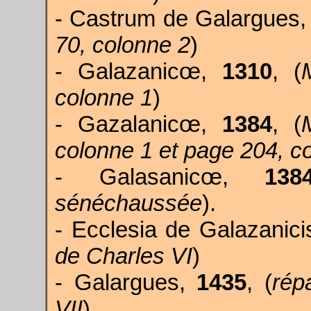
- Castrum de Galargues
70, colonne 2
)
- Galazanicœ,
1310
, (
colonne 1
)
- Gazalanicœ,
1384
, (
colonne 1 et page 204, c
- Galasanicœ,
138
sénéchaussée
).
- Ecclesia de Galazanici
de Charles VI
)
- Galargues,
1435
, (
rép
VII
)