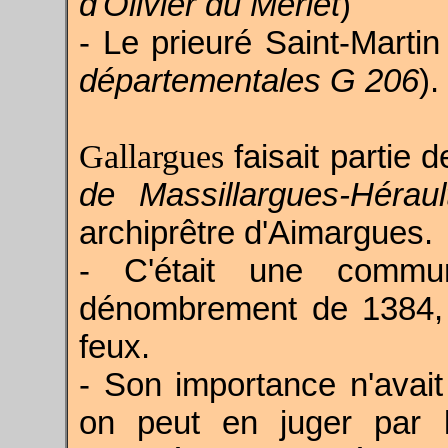
d'Olivier du Merlet
)
- Le prieuré Saint-Marti
départementales G 206
).
Gallargues
faisait partie d
de Massillargues-Héraul
archiprêtre d'Aimargues.
- C'était une commun
dénombrement de 1384, 
feux.
- Son importance n'ava
on peut en juger par 