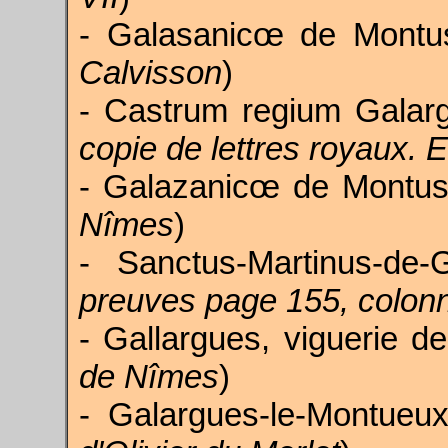
- Galasanicœ de Montu
Calvisson
)
- Castrum regium Gala
copie de lettres royaux. E,
- Galazanicœ de Montus
Nîmes
)
- Sanctus-Martinus-de-
preuves page 155, colon
- Gallargues, viguerie d
de Nîmes
)
- Galargues-le-Montueu