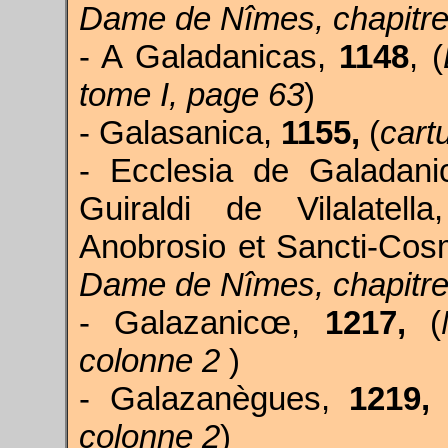
Dame de Nîmes, chapitre
- A Galadanicas,
1148
, (
tome I, page 63
)
- Galasanica,
1155,
(
cart
- Ecclesia de Galadanic
Guiraldi de Vilalatel
Anobrosio et Sancti-C
Dame de Nîmes, chapitre
- Galazanicœ,
1217,
(
colonne 2
)
- Galazanègues,
1219,
colonne 2
)